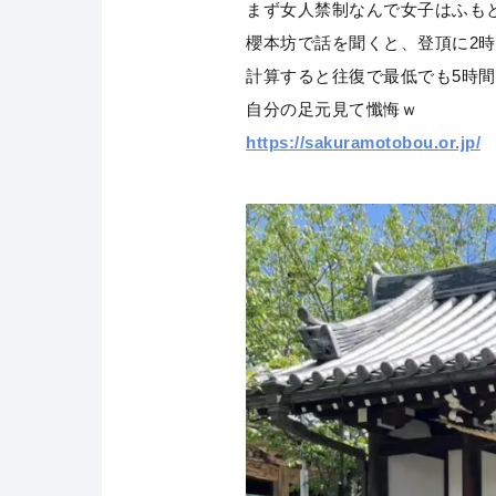
まず女人禁制なんで女子はふも
櫻本坊で話を聞くと、登頂に2時
計算すると往復で最低でも5時
自分の足元見て懺悔ｗ
https://sakuramotobou.or.jp/