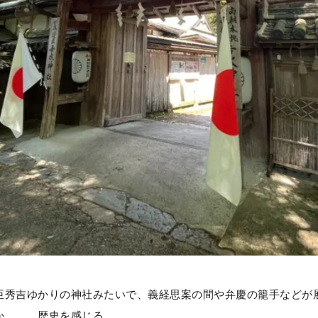
臣秀吉ゆかりの神社みたいで、義経思案の間や弁慶の籠手などが
か、、、歴史を感じる。