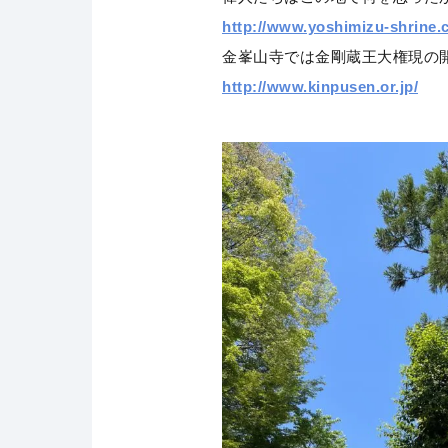
http://www.yoshimizu-shrine.
金峯山寺では金剛蔵王大権現の
http://www.kinpusen.or.jp/